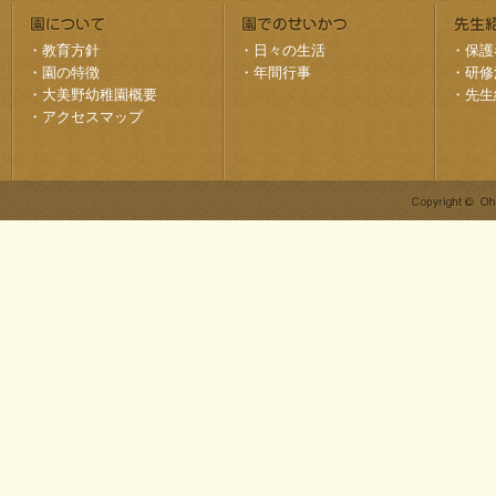
・
教育方針
・
日々の生活
・
保護
・
園の特徴
・
年間行事
・
研修
・
大美野幼稚園概要
・
先生
・
アクセスマップ