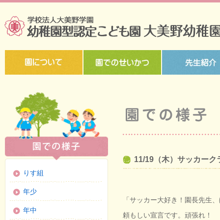
11/19（木）サッカー
りす組
年少
「サッカー大好き！園長先生、
年中
頼もしい宣言です。頑張れ！