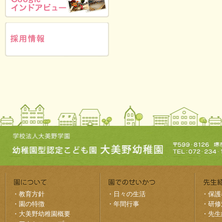
・
教育方針
・
日々の生活
・
保護
・
園の特徴
・
年間行事
・
研修
・
大美野幼稚園概要
・
先生