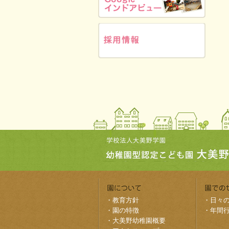
・
教育方針
・
日々
・
園の特徴
・
年間
・
大美野幼稚園概要