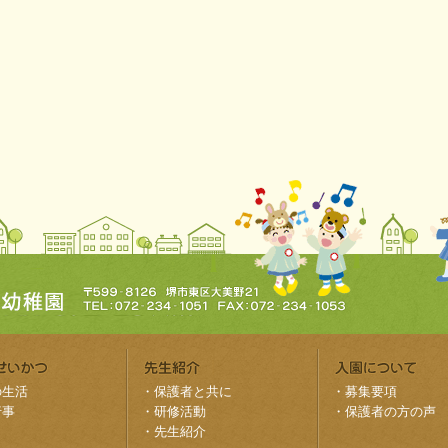
の生活
・
保護者と共に
・
募集要項
行事
・
研修活動
・
保護者の方の声
・
先生紹介