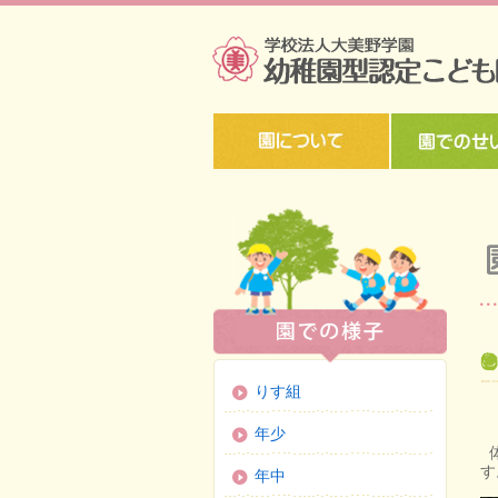
りす組
年少
体
す
年中