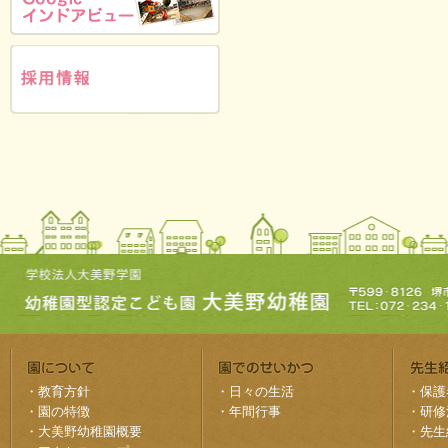
・
教育方針
・
日々の生活
・
保護
・
園の特徴
・
年間行事
・
研修
・
大美野幼稚園概要
・
先生