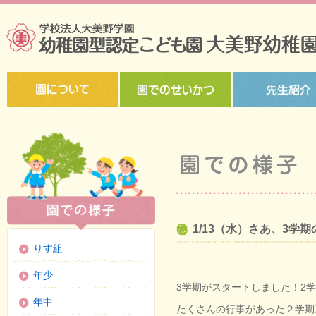
1/13（水）さあ、3学
りす組
年少
3学期がスタートしました！2
年中
たくさんの行事があった２学期