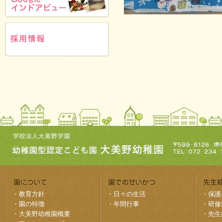
・
教育方針
・
日々の生活
・
保護
・
園の特徴
・
年間行事
・
研修
・
大美野幼稚園概要
・
先生