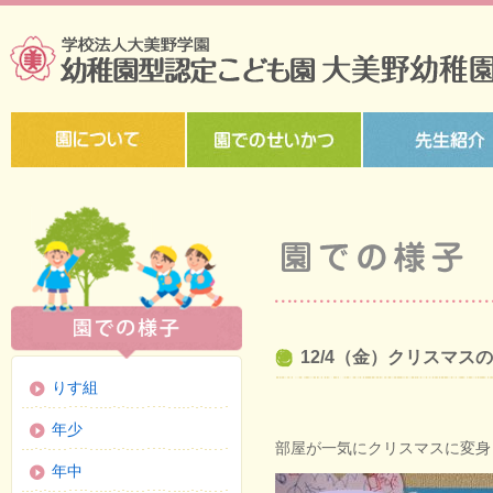
12/4（金）クリスマス
りす組
年少
部屋が一気にクリスマスに変身
年中