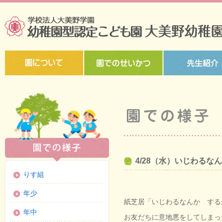
4/28（水）いじわる
りす組
年少
紙芝居「いじわるなんか する
年中
お友だちに意地悪をしてしまっ