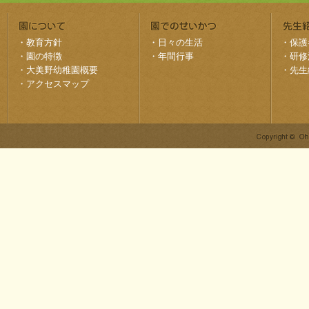
・
教育方針
・
日々の生活
・
保護
・
園の特徴
・
年間行事
・
研修
・
大美野幼稚園概要
・
先生
・
アクセスマップ