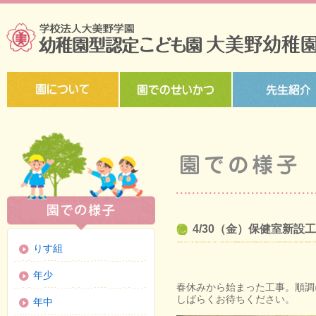
4/30（金）保健室新設
りす組
年少
春休みから始まった工事。順調
しばらくお待ちください。
年中