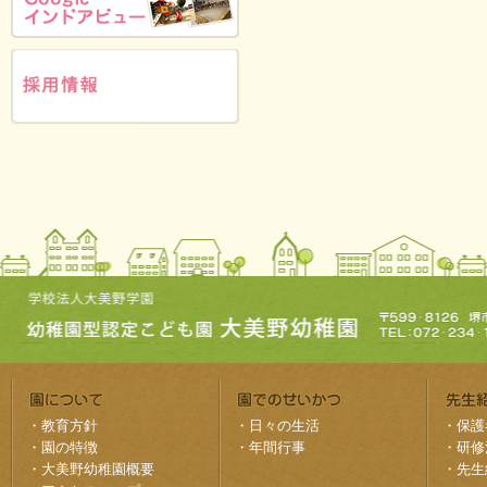
・
教育方針
・
日々の生活
・
保護
・
園の特徴
・
年間行事
・
研修
・
大美野幼稚園概要
・
先生