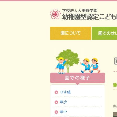
りす組
年少
先
年中