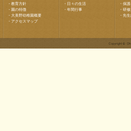
・
教育方針
・
日々の生活
・
保護
・
園の特徴
・
年間行事
・
研修
・
大美野幼稚園概要
・
先生
・
アクセスマップ