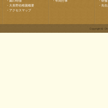
・
園の特徴
・
年間行事
・
研修
・
大美野幼稚園概要
・
先生
・
アクセスマップ