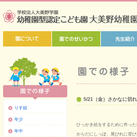
5/21（金）さかなに切
りす組
年少
ひっかき絵をするために作った
年中
からだにしっぽ、尾びれに背び