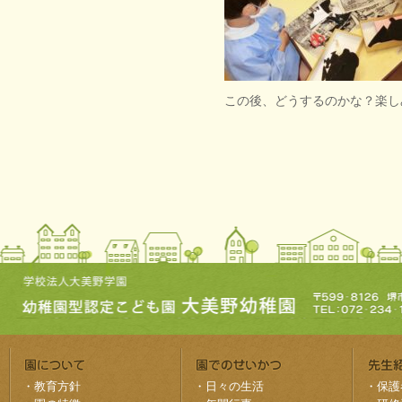
この後、どうするのかな？楽し
・
教育方針
・
日々の生活
・
保護