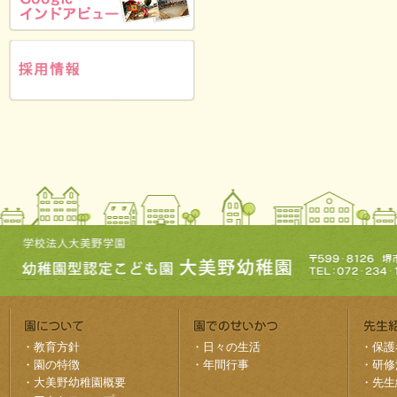
・
教育方針
・
日々の生活
・
保護
・
園の特徴
・
年間行事
・
研修
・
大美野幼稚園概要
・
先生