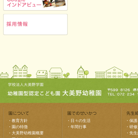
・
教育方針
・
日々の生活
・
保護
・
園の特徴
・
年間行事
・
研修
・
大美野幼稚園概要
・
先生