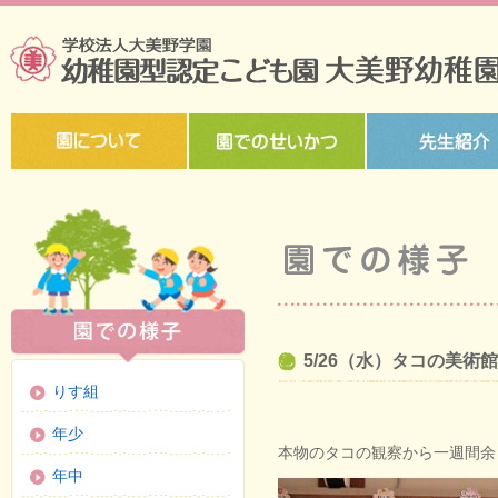
5/26（水）タコの美術
りす組
年少
本物のタコの観察から一週間余
年中