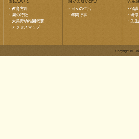
・
教育方針
・
日々の生活
・
保護
・
園の特徴
・
年間行事
・
研修
・
大美野幼稚園概要
・
先生
・
アクセスマップ