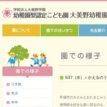
5/27（水）♬かえるの
りす組
年少
作成中のカエルとおたまじゃく
年中
画用紙を好きな形に切るのも、