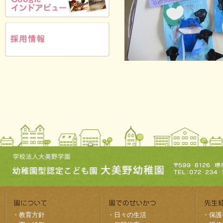
・
教育方針
・
日々の生活
・
保護