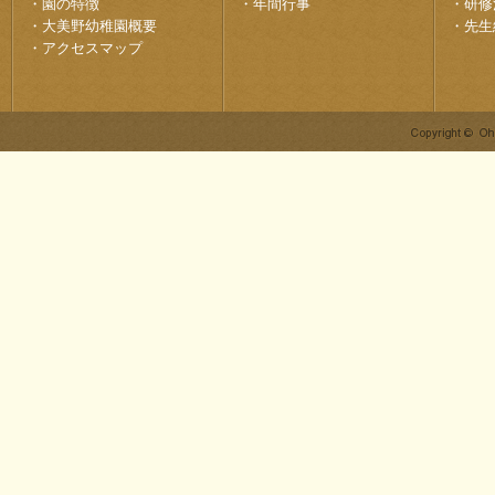
・
園の特徴
・
年間行事
・
研修
・
大美野幼稚園概要
・
先生
・
アクセスマップ