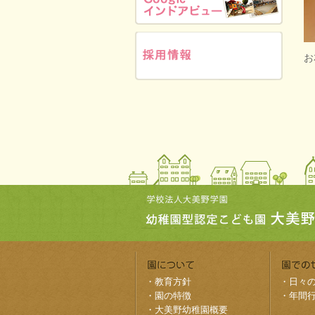
お
・
教育方針
・
日々
・
園の特徴
・
年間
・
大美野幼稚園概要