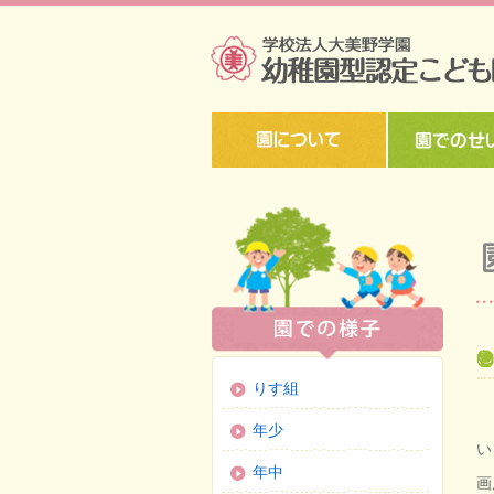
りす組
年少
い
年中
画