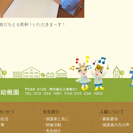
友だちとも乾杯！いただきま～す！
の生活
・
保護者と共に
・
募集要項
行事
・
研修活動
・
保護者の方の声
・
先生紹介