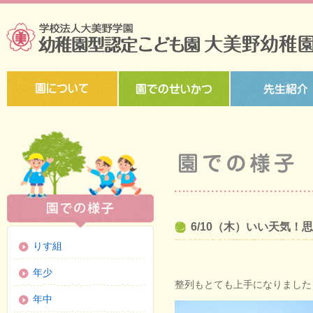
6/10（木）いい天気！
りす組
年少
整列もとても上手になりました
年中