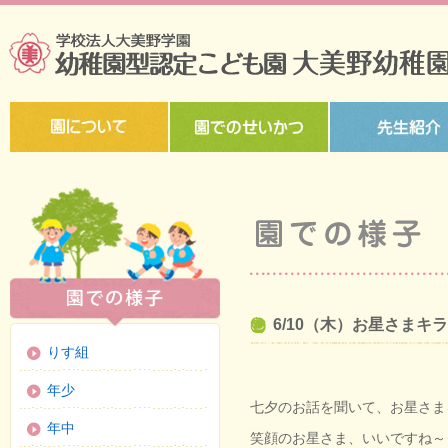
6/10（木）お星さまキ
りす組
年少
七夕のお話を聞いて、お星さま
年中
笑顔のお星さま、いいですね～