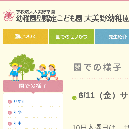
6/11（金
りす組
年少
年中
10日木曜日は、