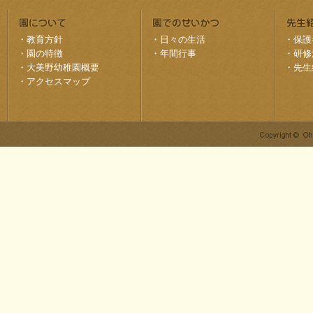
・
教育方針
・
日々の生活
・
保護
・
園の特徴
・
年間行事
・
研修
・
大美野幼稚園概要
・
先生
・
アクセスマップ