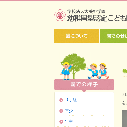
2
りす組
初
年少
年中