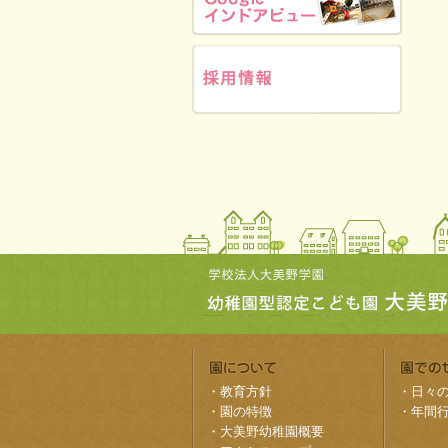
・
教育方針
・
日々
・
園の特徴
・
年間
・
大美野幼稚園概要