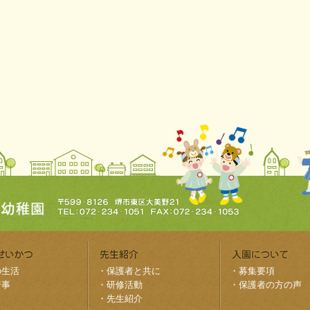
の生活
・
保護者と共に
・
募集要項
行事
・
研修活動
・
保護者の方の声
・
先生紹介