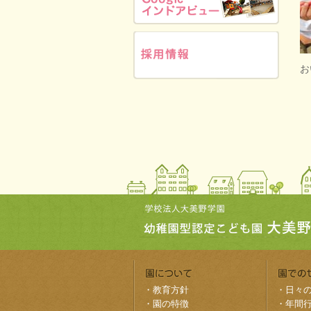
お
・
教育方針
・
日々
・
園の特徴
・
年間