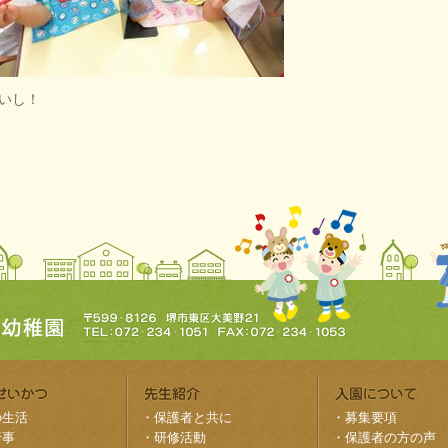
いし！
の生活
・
保護者と共に
・
募集要項
行事
・
研修活動
・
保護者の方の声