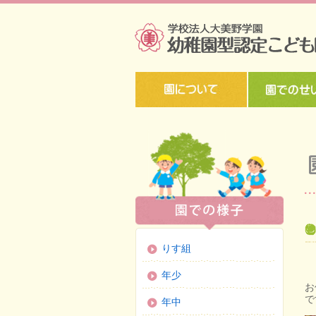
りす組
年少
お
で
年中