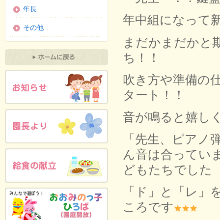
年長
年中組になって
その他
まだかまだかと
ち！！
吹き方や準備の
タート！！
音が鳴ると嬉し
「先生、ピアノ
ん音は合ってい
どもたちでした
「ド」と「レ」
ころです