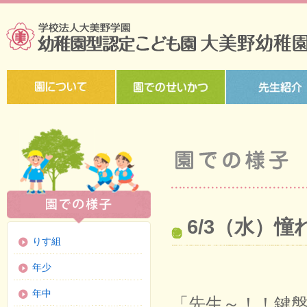
6/3（水）
りす組
年少
年中
「先生～！！鍵