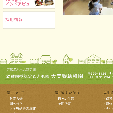
・
教育方針
・
日々の生活
・
保護
・
園の特徴
・
年間行事
・
研修
・
大美野幼稚園概要
・
先生