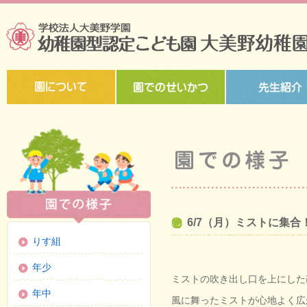
6/7（月）ミストに集合
りす組
年少
ミストの吹き出し口を上にした
年中
風に舞ったミストが心地よく広