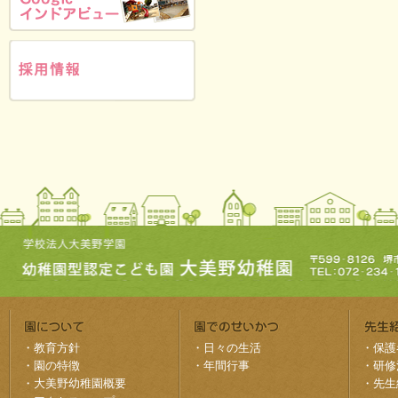
・
教育方針
・
日々の生活
・
保護
・
園の特徴
・
年間行事
・
研修
・
大美野幼稚園概要
・
先生