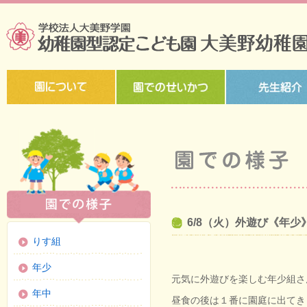
6/8（火）外遊び《年少
りす組
年少
元気に外遊びを楽しむ年少組さ
年中
昼食の後は１番に園庭に出てき