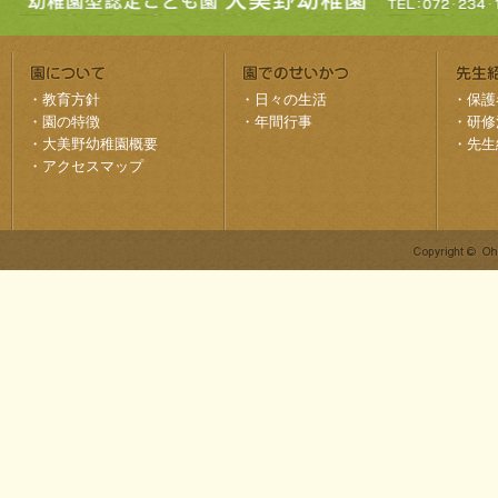
・
教育方針
・
日々の生活
・
保護
・
園の特徴
・
年間行事
・
研修
・
大美野幼稚園概要
・
先生
・
アクセスマップ