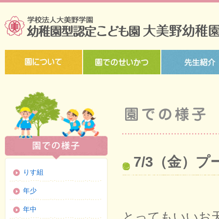
7/3（金）
りす組
年少
年中
とってもいいお