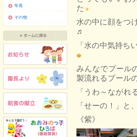
年長
た
その他
水の中に顔をつ
♬
「水の中気持ち
みんなでプール
製流れるプール
「うわ～ながれる
「せーの！」と
《紫》