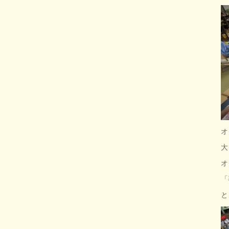
オ
大
オ
「
と