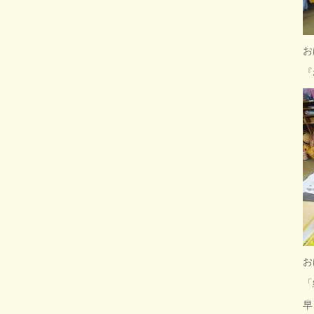
お
『
お
「
早