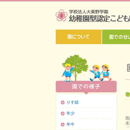
りす組
年少
雨
水
年中
「