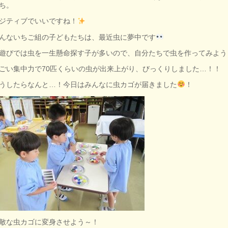
ち。
ジティブでいいですね！
んないちご組の子どもたちは、最近虫に夢中です
遊びでは虫を一生懸命探す子が多いので、自分たちで虫を作ってみよう
ごい集中力で70匹くらいの虫が出来上がり、びっくりしました…！！
うしたらなんと…！今日はみんなに虫カゴが届きました
！
敵な虫カゴに変身させよう～！