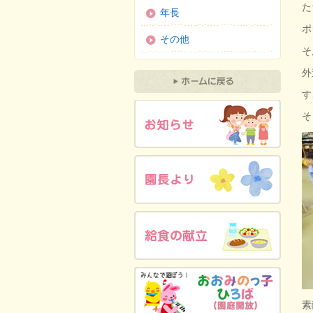
た
年長
ポ
その他
そ
外
す
そ
素