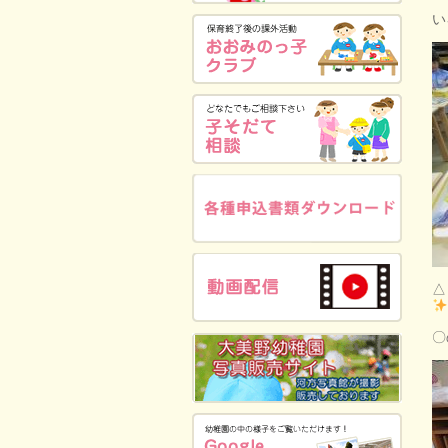
い
△
〇