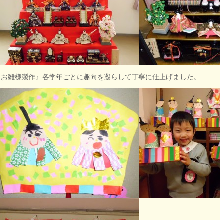
お雛様製作』各学年ごとに趣向を凝らして丁寧に仕上げました。