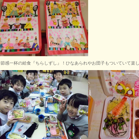
節感一杯の給食『ちらしずし』！ひなあられやお団子もついていて楽