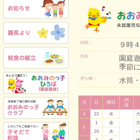
時間：
９時
内容：
園庭
季節
持ち物：
水筒
内
月
日
曜日
容
4
22
水
1
金
5
20
水