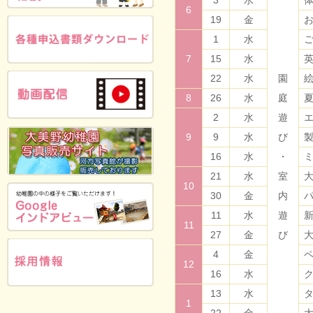
3
水
6
19
金
1
水
7
15
水
22
水
園
8
26
水
庭
2
水
遊
9
9
水
び
16
水
・
21
水
室
10
30
金
内
11
水
遊
11
27
金
び
4
金
12
16
水
13
水
1