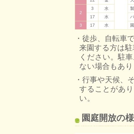
22
金
3
水
2
17
水
3
17
水
・徒歩、自転車
来園する方は駐
ください。駐車
ない場合もあり
・行事や天候、
することがあり
い。
園庭開放の様