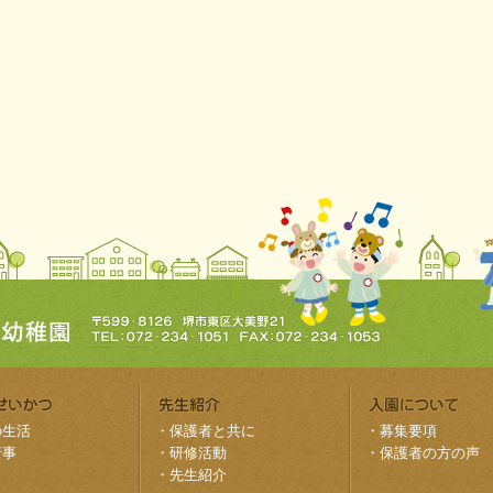
の生活
・
保護者と共に
・
募集要項
行事
・
研修活動
・
保護者の方の声
・
先生紹介