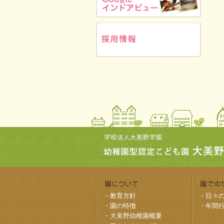
・
教育方針
・
日々
・
園の特徴
・
年間
・
大美野幼稚園概要