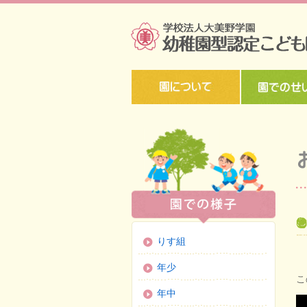
りす組
年少
こ
年中