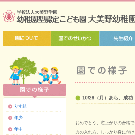
10/26（月）あら、成
りす組
年少
おめでとう、逆上がりの合格で
年中
力の入れ方、しっかり身に付け