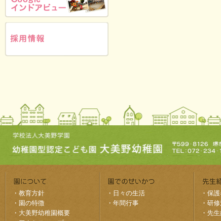
・
教育方針
・
日々の生活
・
保護
・
園の特徴
・
年間行事
・
研修
・
大美野幼稚園概要
・
先生