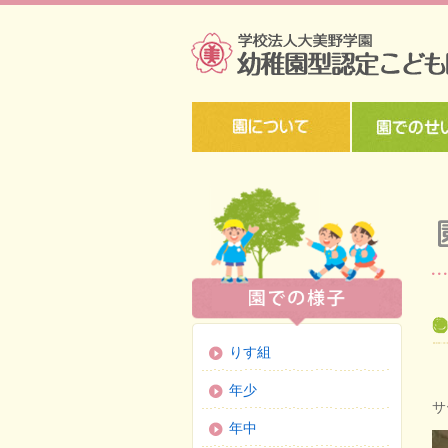
りす組
年少
サ
年中