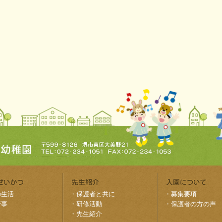
の生活
・
保護者と共に
・
募集要項
行事
・
研修活動
・
保護者の方の声
・
先生紹介