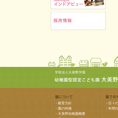
・
教育方針
・
日々
・
園の特徴
・
年間
・
大美野幼稚園概要