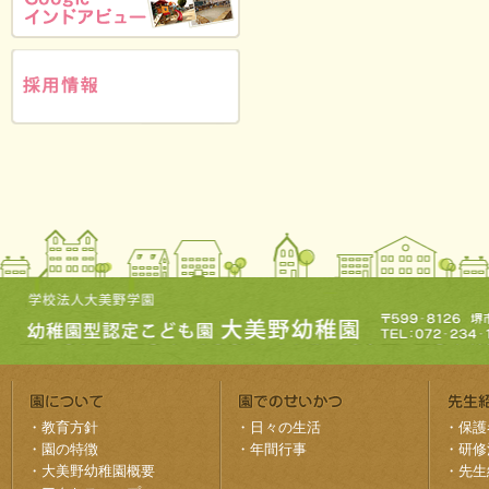
・
教育方針
・
日々の生活
・
保護
・
園の特徴
・
年間行事
・
研修
・
大美野幼稚園概要
・
先生