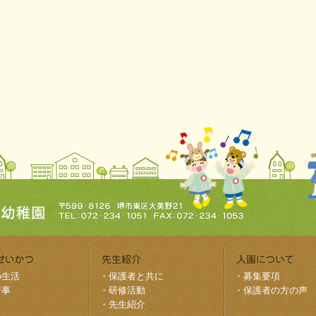
の生活
・
保護者と共に
・
募集要項
行事
・
研修活動
・
保護者の方の声
・
先生紹介