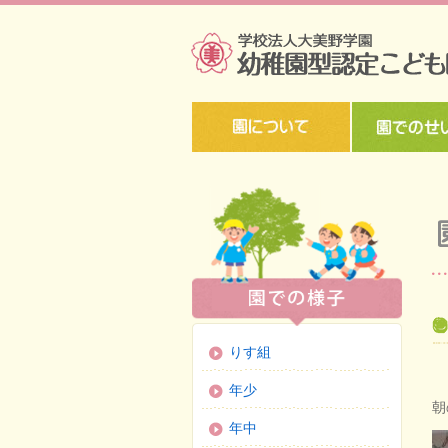
りす組
年少
朝
年中