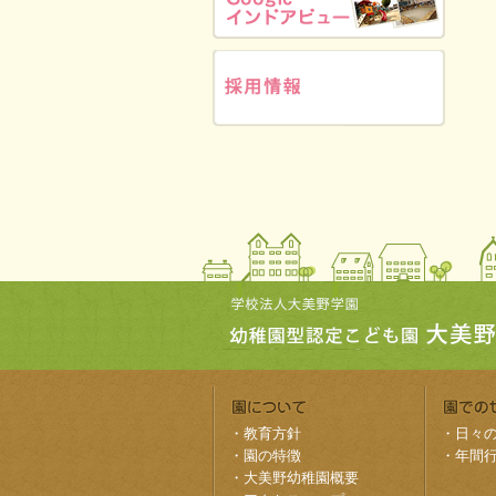
・
教育方針
・
日々
・
園の特徴
・
年間
・
大美野幼稚園概要