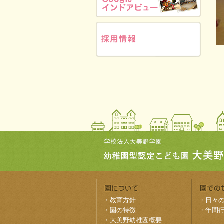
・
教育方針
・
日々
・
園の特徴
・
年間
・
大美野幼稚園概要