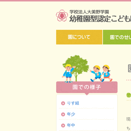
りす組
年少
現
年中
ち