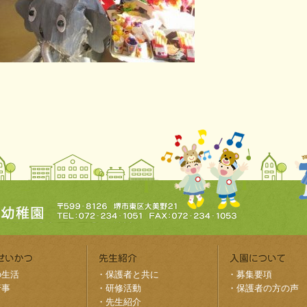
の生活
・
保護者と共に
・
募集要項
行事
・
研修活動
・
保護者の方の声
・
先生紹介