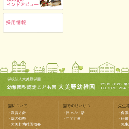
・
教育方針
・
日々の生活
・
保護
・
園の特徴
・
年間行事
・
研修
・
大美野幼稚園概要
・
先生