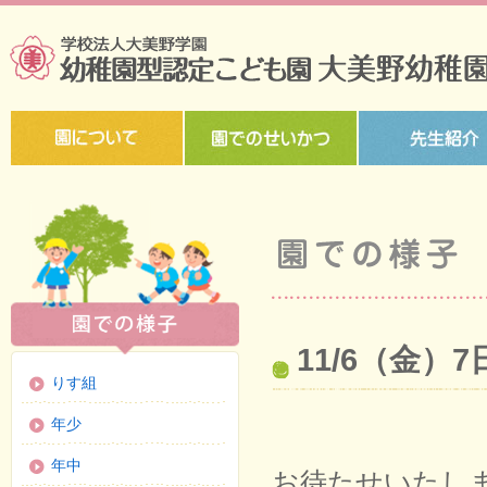
11/6（金
りす組
年少
年中
お待たせいたし