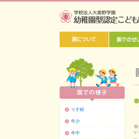
りす組
年少
自
い
年中