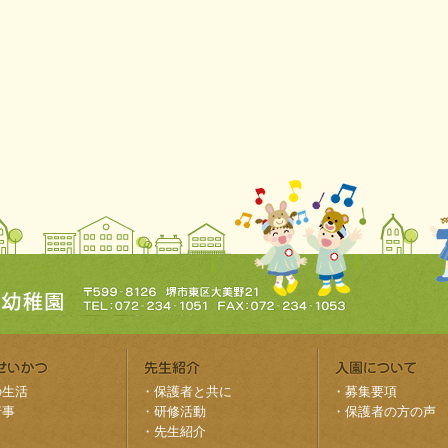
の生活
・
保護者と共に
・
募集要項
行事
・
研修活動
・
保護者の方の声
・
先生紹介