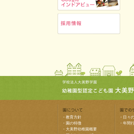
・
教育方針
・
日々
・
園の特徴
・
年間
・
大美野幼稚園概要