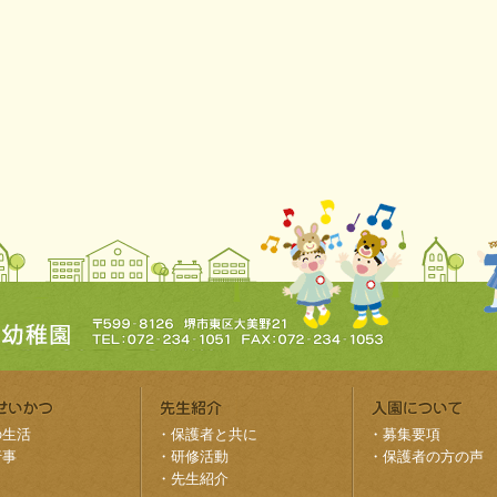
の生活
・
保護者と共に
・
募集要項
行事
・
研修活動
・
保護者の方の声
・
先生紹介