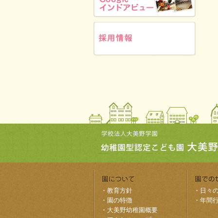
・
教育方針
・
日々
・
園の特徴
・
年間
・
大美野幼稚園概要