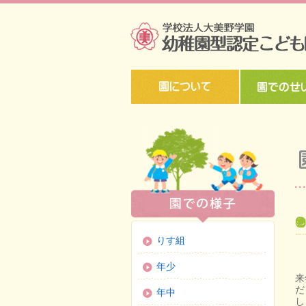
りす組
年少
来
だ
年中
し