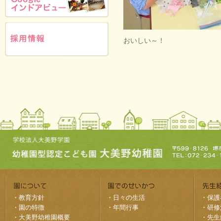
おいしい～！
・
教育方針
・
日々の生活
・
保護
・
園の特徴
・
年間行事
・
研修
・
大美野幼稚園概要
・
先生