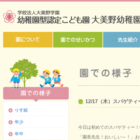
12/17（木）スパゲテ
りす組
年少
今日は初めてのスパゲティー！
年中
「園長先生！おいしい～！」お