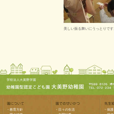
美しい振る舞いにうっとりです
・
教育方針
・
日々の生活
・
保護