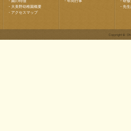
・
園の特徴
・
年間行事
・
研修
・
大美野幼稚園概要
・
先生
・
アクセスマップ