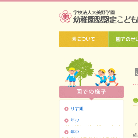
りす組
年少
「
年中
終