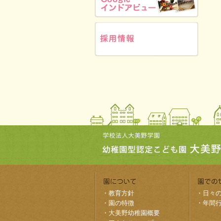
・
教育方針
・
日々
・
園の特徴
・
年間
・
大美野幼稚園概要