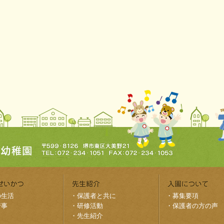
の生活
・
保護者と共に
・
募集要項
行事
・
研修活動
・
保護者の方の声
・
先生紹介