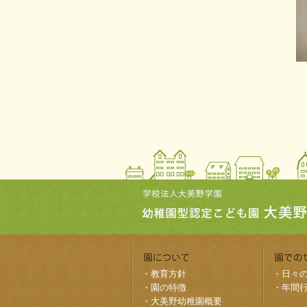
・
教育方針
・
日々
・
園の特徴
・
年間
・
大美野幼稚園概要