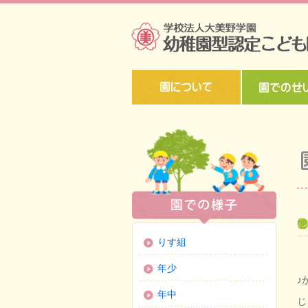
りす組
年少
♪
年中
じ