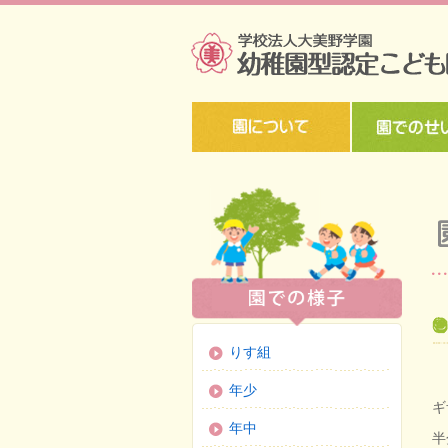
りす組
年少
ギ
年中
半