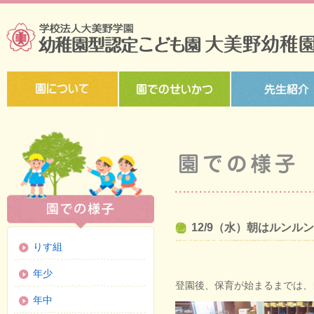
12/9（水）朝はルンル
りす組
年少
登園後、保育が始まるまでは、
年中