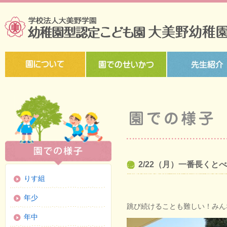
2/22（月）一番長くと
りす組
年少
跳び続けることも難しい！みん
年中