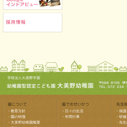
・
教育方針
・
日々の生活
・
保護
・
園の特徴
・
年間行事
・
研修
・
大美野幼稚園概要
・
先生