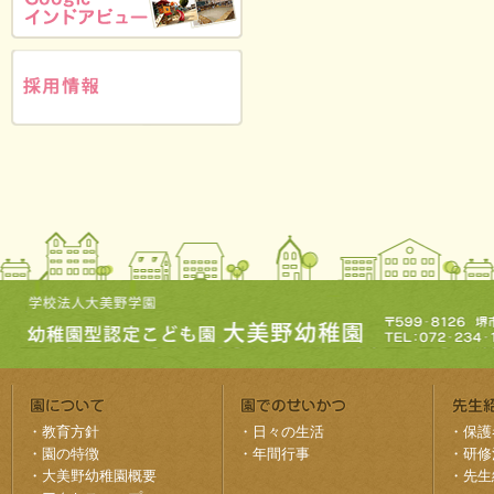
・
教育方針
・
日々の生活
・
保護
・
園の特徴
・
年間行事
・
研修
・
大美野幼稚園概要
・
先生