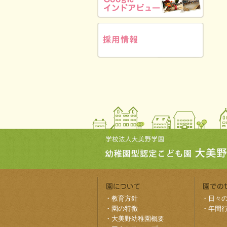
・
教育方針
・
日々
・
園の特徴
・
年間
・
大美野幼稚園概要