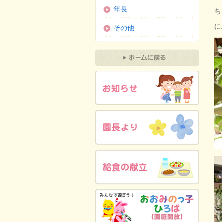
年長
ち
に
その他