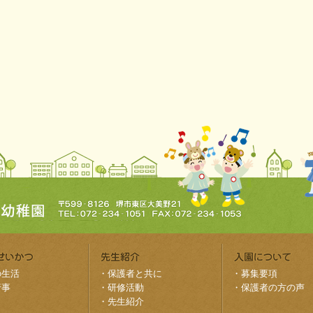
の生活
・
保護者と共に
・
募集要項
行事
・
研修活動
・
保護者の方の声
・
先生紹介