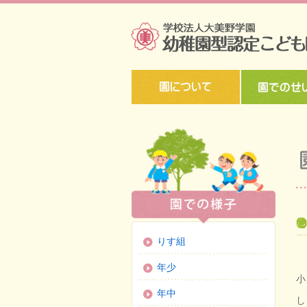
りす組
年少
小
年中
し