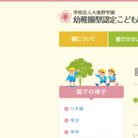
りす組
年少
一
年中
い