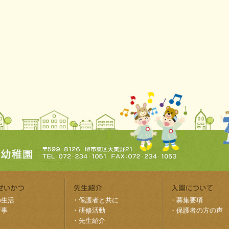
の生活
・
保護者と共に
・
募集要項
行事
・
研修活動
・
保護者の方の声
・
先生紹介