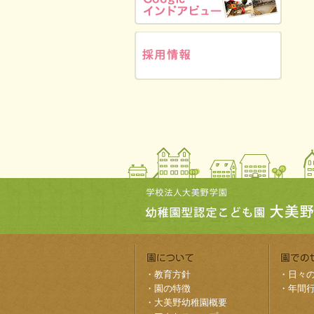
・
教育方針
・
日々
・
園の特徴
・
年間
・
大美野幼稚園概要