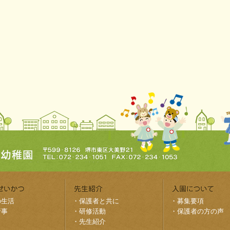
の生活
・
保護者と共に
・
募集要項
行事
・
研修活動
・
保護者の方の声
・
先生紹介