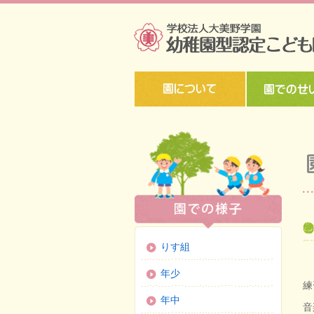
りす組
年少
練
年中
音