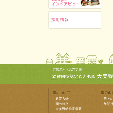
・
教育方針
・
日々
・
園の特徴
・
年間
・
大美野幼稚園概要