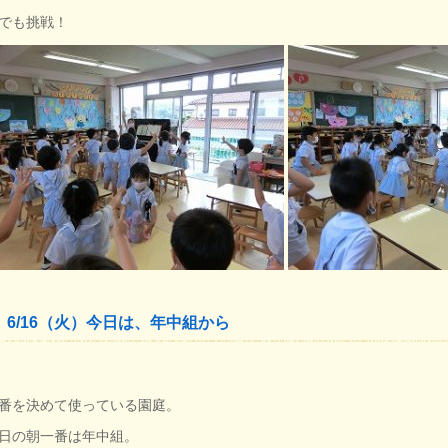
でも挑戦！
6/16（火）今日は、年中組から
番を決めて使っている園庭。
日の朝一番は年中組。