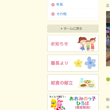
年長
足
その他
順
今