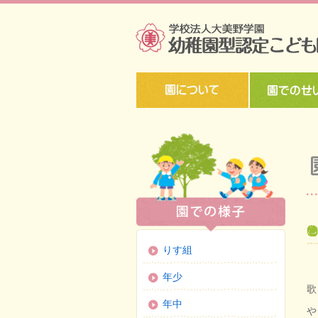
りす組
年少
歌
年中
や