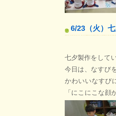
6/23（火
七夕製作をして
今日は、なすび
かわいいなすび
「にこにこな顔