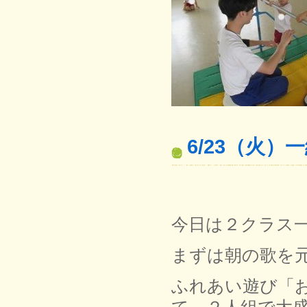
6/23（火
今日は２クラス
まずは朝の歌を
ふれあい遊び「
て、２人組で大