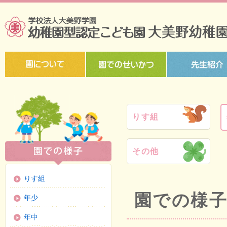
りす組
その他
りす組
園での様子
年少
年中