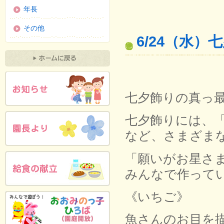
年長
その他
6/24（水）
七夕飾りの真っ
七夕飾りには、
など、さまざま
「願いがお星さ
みんなで作っています
《いちご》
魚さんのお目を